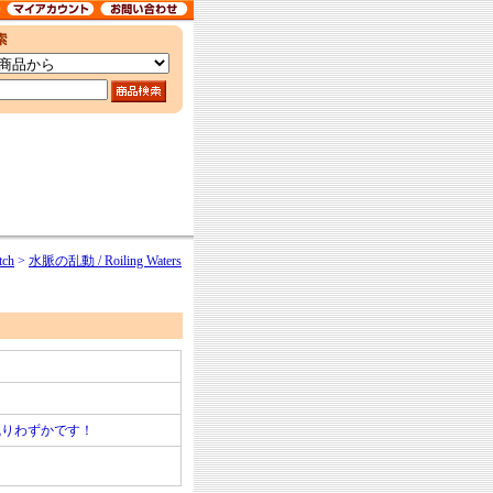
ch
>
水脈の乱動 / Roiling Waters
残りわずかです！