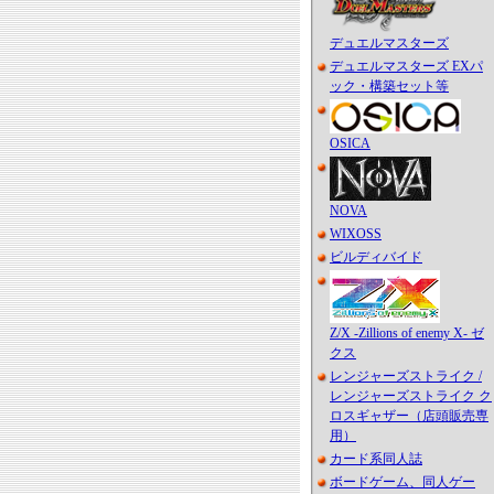
デュエルマスターズ
デュエルマスターズ EXパ
ック・構築セット等
OSICA
NOVA
WIXOSS
ビルディバイド
Z/X -Zillions of enemy X- ゼ
クス
レンジャーズストライク /
レンジャーズストライク ク
ロスギャザー（店頭販売専
用）
カード系同人誌
ボードゲーム、同人ゲー