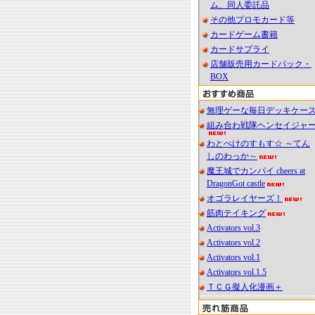
ム、同人委託品
その他プロモカード等
カードゲーム書籍
カードサプライ
店舗販売用カードパック・
BOX
無理ゲーな毎日デッキケー
組み合わ戦隊ヘンセイジャ
わとぺけのすもす☆ ～てん
しのわっか～
魔王城でカンパイ cheers at
DragonGot castle
オゴラレイヤーズ！
筋肉テイキング
Activators vol.3
Activators vol.2
Activators vol.1
Activators vol.1.5
ＴＣＧ擬人化漫画＋