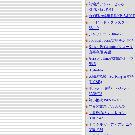
幻壊兵アシバ・ビッケ
RD/KP15-JP011
透幻郷の錦綉 RD/KP15-JP05
トーピード・クラスター
83/110
ジャブロー GD04-122
Spiritual Focus/霊的焦点 英語
Krosan Reclamation/クローサ
流再利用 英語
Aura of Silence/沈黙のオーラ
英語
Hydroblast
太陽の指輪 / Sol Ring 日本語
(U 0245)
ボルット･紫郎・バルット
25/39/Y8
熱い抱擁 P4/S08-022
世界の意思 P4/S08-075
世界樹の巫女 エレイン
BT01/047
オラクルガーディアン ニケ
BT01/056