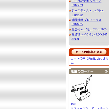
三日月の女神 ツクヨミ
BT03/071
ジャスティス・コバルト
BT04/056
武闘戦艦 プロメテウス
BT04/077
風霊術－「雅」 CRV-JP053
報道狸マイクタン RD/KP07-
JP029
カートの中に商品はありませ
ん
名前
マスターズギルド とみもと