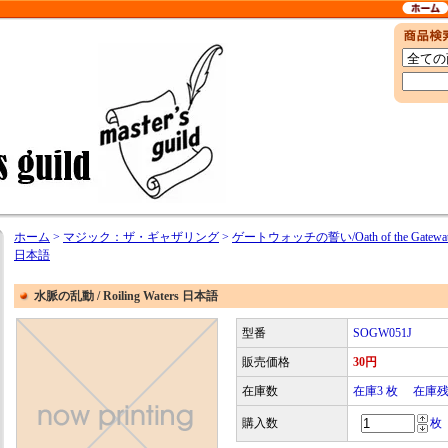
ホーム
>
マジック：ザ・ギャザリング
>
ゲートウォッチの誓い/Oath of the Gatewat
日本語
水脈の乱動 / Roiling Waters 日本語
型番
SOGW051J
販売価格
30円
在庫数
在庫3 枚 在庫
購入数
枚